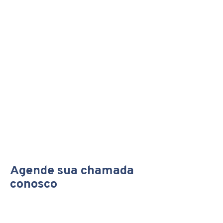
Fechamos! Agora agendaremos o
momento para realizar as
instalações em seus ativos. Aqui
também apresentaremos nossa
equipe de treinamento da
plataforma.
Agendar uma chamada
Agende sua chamada
conosco